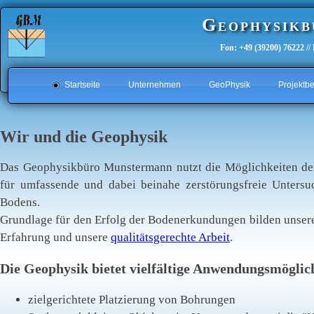
Geophysik
Fon: +49 (39200) 76222 /
Startseite
Unternehmen
GeoPhysik
Projektbe
Wir und die Geophysik
Das Geophysikbüro Munstermann nutzt die Möglichkeiten d
für umfassende und dabei beinahe zerstörungsfreie Unters
Bodens.
Grundlage für den Erfolg der Bodenerkundungen bilden unsere
Erfahrung und unsere
qualitätsgerechte Arbeit
.
Die Geophysik bietet vielfältige Anwendungsmöglic
zielgerichtete Platzierung von Bohrungen