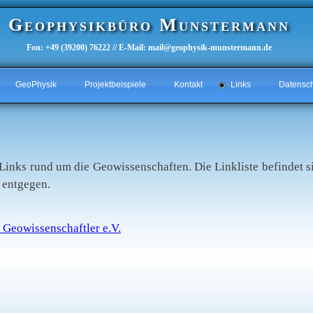
Geophysikbüro Munstermann
Fon: +49 (39200) 76222 // E-Mail: mail@geophysik-munstermann.de
GeoPhysik
Projektbeispiele
Kontakt
Links
Datensc
t Links rund um die Geowissenschaften. Die Linkliste befindet
 entgegen.
Geowissenschaftler e.V.